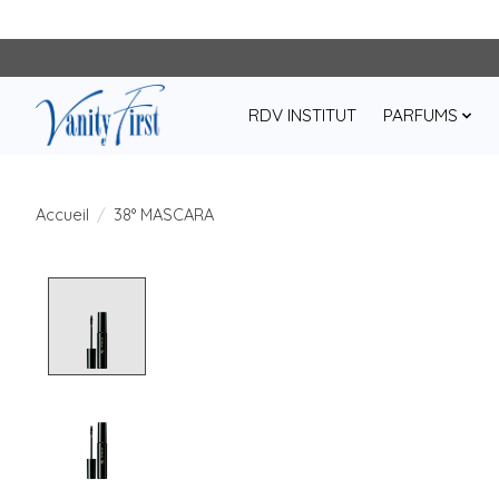
RDV INSTITUT
PARFUMS
Accueil
/
38° MASCARA
Product image slideshow Items