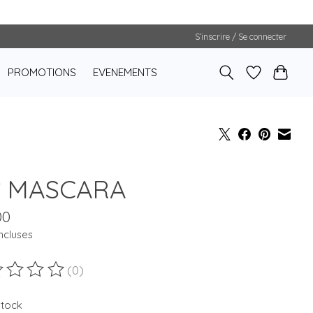
S’inscrire / Se connecter
PROMOTIONS
EVENEMENTS
° MASCARA
00
ncluses
(0)
duit est évalué à
0
sur 5
stock