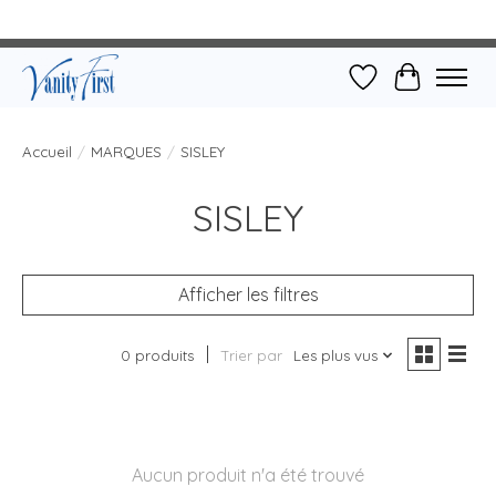
Liste de souhait
Panier
Accueil
/
MARQUES
/
SISLEY
SISLEY
Afficher les filtres
0 produits
Trier par
Les plus vus
Aucun produit n'a été trouvé