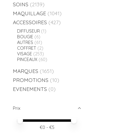
SOINS
(2139)
MAQUILLAGE
(1041)
ACCESSOIRES
(427)
DIFFUSEUR
(1)
BOUGIE
(6)
AUTRES
(61)
COFFRET
(2)
VISAGE
(253)
PINCEAUX
(60)
MARQUES
(1651)
PROMOTIONS
(10)
EVENEMENTS
(0)
Prix
Prix minimum
Price maximum value
€
0
- €
5