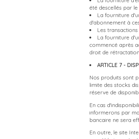
La fourniture d'e
été descellés par l
La fourniture d'u
d'abonnement à ces 
Les transactions
La fourniture d'
commencé après ac
droit de rétractation
ARTICLE 7 - DIS
Nos produits sont pr
limite des stocks di
réserve de disponibi
En cas d'indisponib
informerons par ma
bancaire ne sera e
En outre, le site In