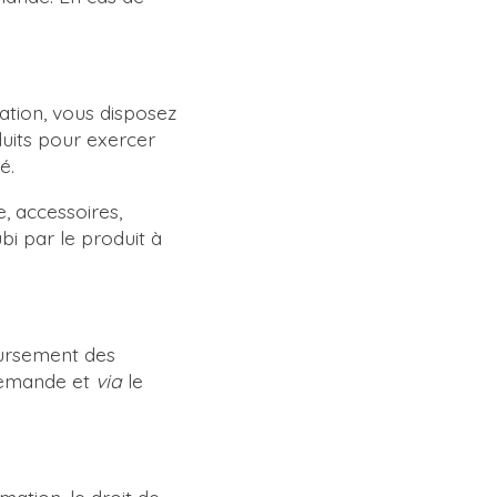
ation, vous disposez
duits pour exercer
té.
, accessoires,
i par le produit à
oursement des
 demande et
via
le
ation, le droit de