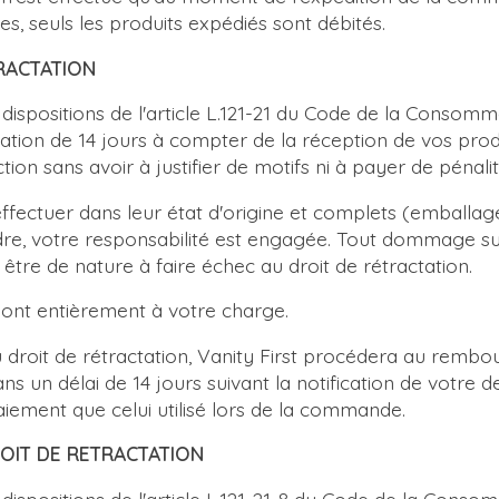
ées, seuls les produits expédiés sont débités.
TRACTATION
spositions de l'article L.121-21 du Code de la Consomm
ctation de 14 jours à compter de la réception de vos pro
ction sans avoir à justifier de motifs ni à payer de pénali
ffectuer dans leur état d'origine et complets (emballage
dre, votre responsabilité est engagée. Tout dommage sub
être de nature à faire échec au droit de rétractation.
 sont entièrement à votre charge.
u droit de rétractation, Vanity First procédera au remb
s un délai de 14 jours suivant la notification de votre
ment que celui utilisé lors de la commande.
ROIT DE RETRACTATION
spositions de l'article L.121-21-8 du Code de la Consomm