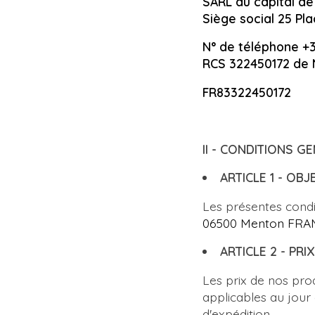
SARL au capital d
Siège social 25 P
N° de téléphone +3
RCS 322450172 de
FR83322450172
II -
CONDITIONS GE
ARTICLE 1 - OBJ
Les présentes condit
06500 Menton FRANC
ARTICLE 2 - PRIX
Les prix de nos pro
applicables au jour 
d'expédition.