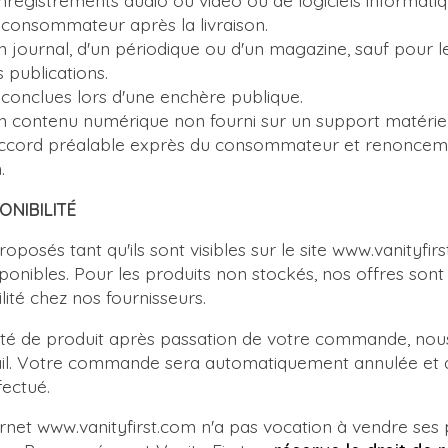
nregistrements audio ou vidéo ou de logiciels informatiqu
e consommateur après la livraison.
n journal, d'un périodique ou d'un magazine, sauf pour l
publications.
 conclues lors d'une enchère publique.
un contenu numérique non fourni sur un support matériel
cord préalable exprès du consommateur et renonceme
.
PONIBILITÉ
oposés tant qu'ils sont visibles sur le site www.vanityfir
sponibles. Pour les produits non stockés, nos offres sont
lité chez nos fournisseurs.
ilité de produit après passation de votre commande, no
il. Votre commande sera automatiquement annulée et 
ffectué.
ternet www.vanityfirst.com n'a pas vocation à vendre ses