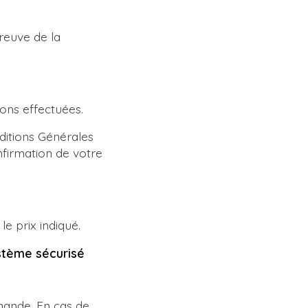
reuve de la
ions effectuées.
ditions Générales
nfirmation de votre
le prix indiqué.
stème sécurisé
mande. En cas de