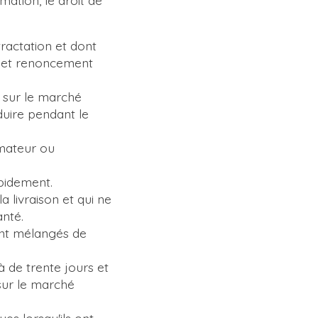
tractation et dont
 et renoncement
s sur le marché
duire pendant le
mmateur ou
apidement.
 livraison et qui ne
anté.
sont mélangés de
à de trente jours et
sur le marché