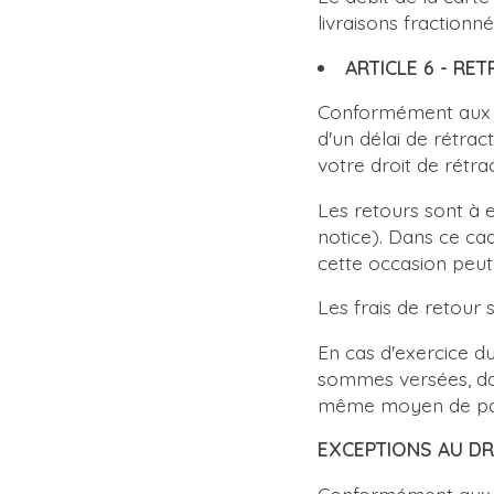
livraisons fractionn
ARTICLE 6 - RE
Conformément aux di
d'un délai de rétra
votre droit de rétra
Les retours sont à e
notice). Dans ce ca
cette occasion peut 
Les frais de retour
En cas d'exercice d
sommes versées, dan
même moyen de paie
EXCEPTIONS AU D
Conformément aux di