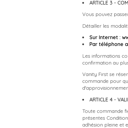
ARTICLE 3 - C
Vous pouvez pass
Détailler les modali
Sur Internet : w
Par téléphone a
Les informations con
confirmation au pl
Vanity First se rése
commande pour quel
d'approvisionnemen
ARTICLE 4 - V
Toute commande figu
présentes Conditio
adhésion pleine et 