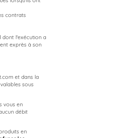
es lorsqu'ils ont
es contrats
 dont l'exécution a
nt exprès à son
st.com et dans la
 valables sous
us vous en
aucun débit
 produits en