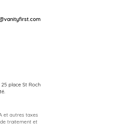
o@vanityfirst.com
se 25 place St Roch
té.
A et autres taxes
 de traitement et