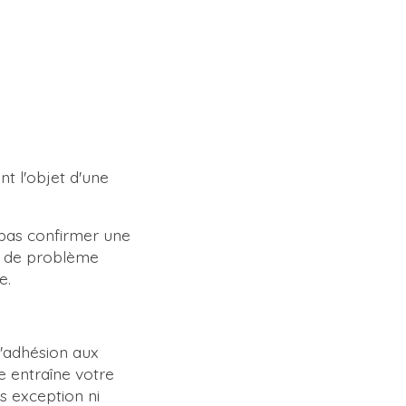
t l'objet d'une
.
 pas confirmer une
s de problème
ue.
l'adhésion aux
 entraîne votre
s exception ni