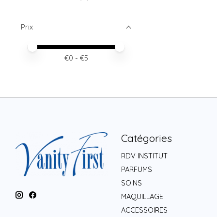
Prix
Prix minimum
Price maximum value
€
0
- €
5
Catégories
RDV INSTITUT
PARFUMS
SOINS
MAQUILLAGE
ACCESSOIRES