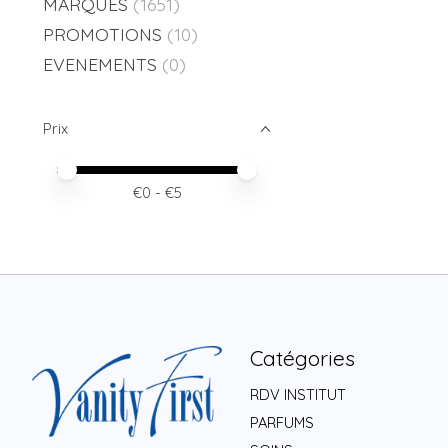
MARQUES
(1651)
PROMOTIONS
(10)
EVENEMENTS
(0)
Prix
Prix minimum
Price maximum value
€
0
- €
5
Catégories
RDV INSTITUT
PARFUMS