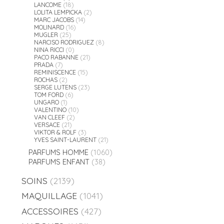
LANCOME
(18)
LOLITA LEMPICKA
(2)
MARC JACOBS
(14)
MOLINARD
(16)
MUGLER
(25)
NARCISO RODRIGUEZ
(8)
NINA RICCI
(0)
PACO RABANNE
(21)
PRADA
(7)
REMINISCENCE
(15)
ROCHAS
(2)
SERGE LUTENS
(23)
TOM FORD
(6)
UNGARO
(1)
VALENTINO
(10)
VAN CLEEF
(2)
VERSACE
(21)
VIKTOR & ROLF
(3)
YVES SAINT-LAURENT
(21)
PARFUMS HOMME
(1060)
PARFUMS ENFANT
(38)
SOINS
(2139)
MAQUILLAGE
(1041)
ACCESSOIRES
(427)