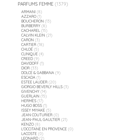
PARFUMS FEMME
(1379)
ARMANI
(8)
AZZARO
(1)
BOUCHERON
(13)
BURBERRY
(8)
CACHAREL
(15)
CALVIN KLEIN
(21)
CARON
(3)
CARTIER
(18)
CHLOÉ
(5)
CLINIQUE
(4)
CREED
(9)
DAVIDOFF
(1)
DIOR
(33)
DOLCE & GABBANA
(9)
ESCADA
(1)
ESTEE LAUDER
(20)
GIORGIO BEVERLY HILLS
(3)
GIVENCHY
(14)
GUERLAIN
(15)
HERMÈS
(17)
HUGO BOSS
(1)
ISSEY MIYAKE
(5)
JEAN COUTURIER
(0)
JEAN-PAUL GAULTIER
(21)
KENZO
(8)
L'OCCITANE EN PROVENCE
(0)
LACOSTE
(0)
LEONARD
(2)