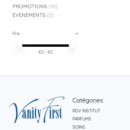
PROMOTIONS
(10)
EVENEMENTS
(0)
Prix
Prix minimum
Price maximum value
€
0
- €
5
Catégories
RDV INSTITUT
PARFUMS
SOINS