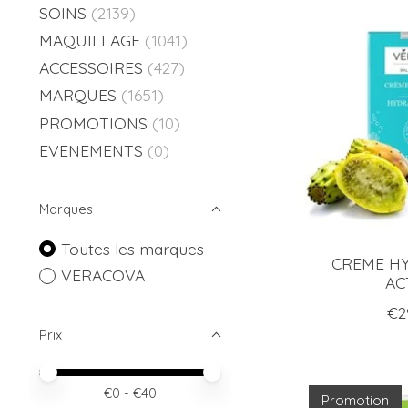
SOINS
(2139)
MAQUILLAGE
(1041)
ACCESSOIRES
(427)
MARQUES
(1651)
PROMOTIONS
(10)
EVENEMENTS
(0)
Marques
Toutes les marques
CREME H
VERACOVA
AC
€2
Prix
Prix minimum
Price maximum value
€
0
- €
40
Promotion