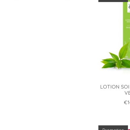
LOTION SO
V
€1