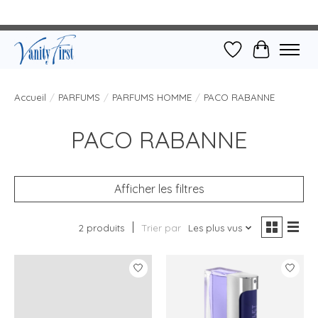
Liste de souhait
Panier
Accueil
/
PARFUMS
/
PARFUMS HOMME
/
PACO RABANNE
PACO RABANNE
Afficher les filtres
2 produits
Trier par
Les plus vus