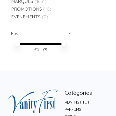
MARQUES
(1651)
PROMOTIONS
(10)
EVENEMENTS
(0)
Prix
Prix minimum
Price maximum value
€
0
- €
5
Catégories
RDV INSTITUT
PARFUMS