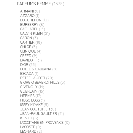
PARFUMS FEMME
(1378)
ARMANI
(8)
AZZARO
(1)
BOUCHERON
(13)
BURBERRY
(8)
CACHAREL
(15)
CALVIN KLEIN
(21)
CARON
(3)
CARTIER
(18)
CHLOÉ
(5)
CLINIQUE
(4)
CREED
(9)
DAVIDOFF
(1)
DIOR
(33)
DOLCE & GABBANA
(9)
ESCADA
(1)
ESTEE LAUDER
(20)
GIORGIO BEVERLY HILLS
(3)
GIVENCHY
(14)
GUERLAIN
(15)
HERMÈS
(17)
HUGO BOSS
(1)
ISSEY MIYAKE
(5)
JEAN COUTURIER
(0)
JEAN-PAUL GAULTIER
(21)
KENZO
(8)
L'OCCITANE EN PROVENCE
(0)
LACOSTE
(0)
LEONARD
(2)