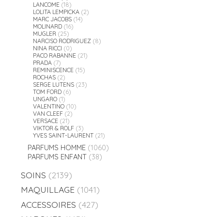
LANCOME
(18)
LOLITA LEMPICKA
(2)
MARC JACOBS
(14)
MOLINARD
(16)
MUGLER
(25)
NARCISO RODRIGUEZ
(8)
NINA RICCI
(0)
PACO RABANNE
(21)
PRADA
(7)
REMINISCENCE
(15)
ROCHAS
(2)
SERGE LUTENS
(23)
TOM FORD
(6)
UNGARO
(1)
VALENTINO
(10)
VAN CLEEF
(2)
VERSACE
(21)
VIKTOR & ROLF
(3)
YVES SAINT-LAURENT
(21)
PARFUMS HOMME
(1060)
PARFUMS ENFANT
(38)
SOINS
(2139)
MAQUILLAGE
(1041)
ACCESSOIRES
(427)