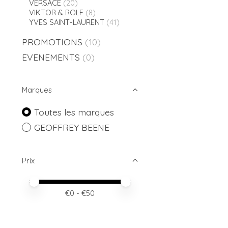
VERSACE
(20)
VIKTOR & ROLF
(8)
YVES SAINT-LAURENT
(41)
PROMOTIONS
(10)
EVENEMENTS
(0)
Marques
Toutes les marques
GEOFFREY BEENE
Prix
Prix minimum
Price maximum value
€
0
- €
50