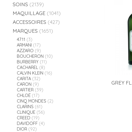
SOINS
(2139)
MAQUILLAGE
(1041)
ACCESSOIRES
(427)
MARQUES
(1651)
4711
(3)
ARMANI
(17)
AZZARO
(9)
BOUCHERON
(10)
BURBERRY
(11)
CACHAREL
(8)
CALVIN KLEIN
(16)
CARITA
(32)
GREY FL
CARON
(9)
CARTIER
(39)
CHLOÉ
(17)
CINQ MONDES
(2)
CLARINS
(61)
CLINIQUE
(56)
CREED
(19)
DAVIDOFF
(4)
DIOR
(92)