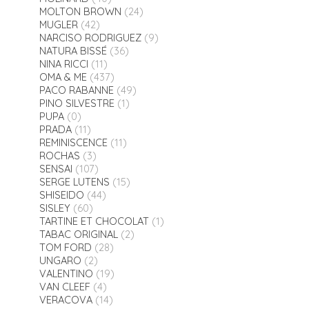
MOLTON BROWN
(24)
MUGLER
(42)
NARCISO RODRIGUEZ
(9)
NATURA BISSÉ
(36)
NINA RICCI
(11)
OMA & ME
(437)
PACO RABANNE
(49)
PINO SILVESTRE
(1)
PUPA
(0)
PRADA
(11)
REMINISCENCE
(11)
ROCHAS
(3)
SENSAI
(107)
SERGE LUTENS
(15)
SHISEIDO
(44)
SISLEY
(60)
TARTINE ET CHOCOLAT
(1)
TABAC ORIGINAL
(2)
TOM FORD
(28)
UNGARO
(2)
VALENTINO
(19)
VAN CLEEF
(4)
VERACOVA
(14)