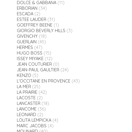
DOLCE & GABBANA
(11)
ERBORIAN
(34)
ESCADA
(2)
ESTEE LAUDER
(31)
GOEFFREY BEENE
(1)
GIORGIO BEVERLY HILLS
(3)
GIVENCHY
(18)
GUERLAIN
(45)
HERMÈS
(47)
HUGO BOSS
(15)
ISSEY MIYAKE
(12)
JEAN COUTURIER
(0)
JEAN-PAUL GAULTIER
(24)
KENZO
(5)
L'OCCITANE EN PROVENCE
(43)
LA MER
(25)
LA PRAIRIE
(42)
LACOSTE
(2)
LANCASTER
(18)
LANCOME
(36)
LEONARD
(2)
LOLITA LEMPICKA
(4)
MARC JACOBS
(4)
MOLINARD
(40)