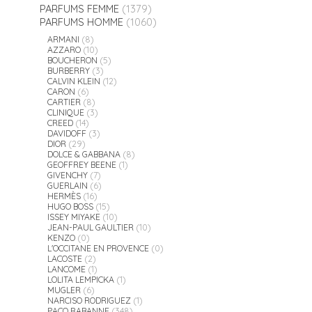
PARFUMS FEMME
(1379)
PARFUMS HOMME
(1060)
ARMANI
(8)
AZZARO
(10)
BOUCHERON
(5)
BURBERRY
(3)
CALVIN KLEIN
(12)
CARON
(6)
CARTIER
(8)
CLINIQUE
(3)
CREED
(14)
DAVIDOFF
(3)
DIOR
(29)
DOLCE & GABBANA
(8)
GEOFFREY BEENE
(1)
GIVENCHY
(7)
GUERLAIN
(6)
HERMÈS
(16)
HUGO BOSS
(15)
ISSEY MIYAKE
(10)
JEAN-PAUL GAULTIER
(10)
KENZO
(0)
L'OCCITANE EN PROVENCE
(0)
LACOSTE
(2)
LANCOME
(1)
LOLITA LEMPICKA
(1)
MUGLER
(6)
NARCISO RODRIGUEZ
(1)
PACO RABANNE
(348)