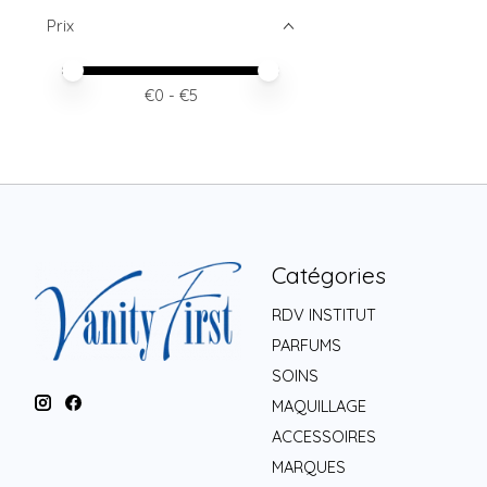
Prix
Prix minimum
Price maximum value
€
0
- €
5
Catégories
RDV INSTITUT
PARFUMS
SOINS
MAQUILLAGE
ACCESSOIRES
MARQUES