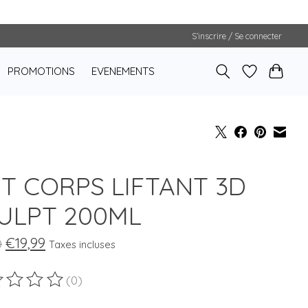
S’inscrire / Se connecter
PROMOTIONS
EVENEMENTS
IT CORPS LIFTANT 3D
ULPT 200ML
€19,99
0
Taxes incluses
(0)
duit est évalué à
0
sur 5