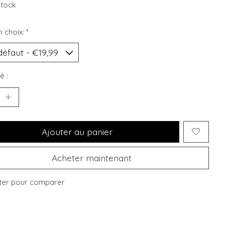
stock
n choix:
*
é :
Ajouter au panier
Acheter maintenant
ter pour comparer