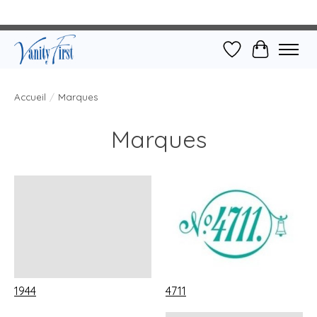
Liste de souhait
Panier
Accueil
/
Marques
Marques
1944
4711