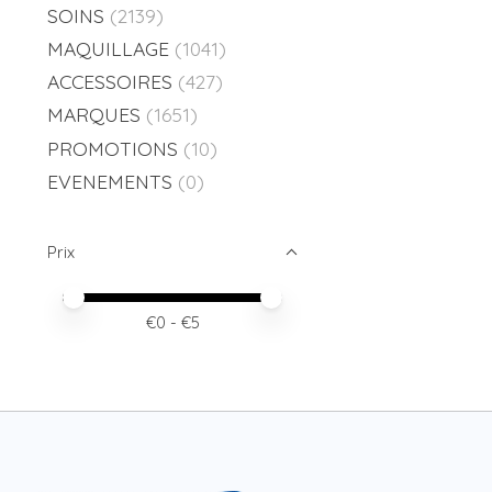
SOINS
(2139)
MAQUILLAGE
(1041)
ACCESSOIRES
(427)
MARQUES
(1651)
PROMOTIONS
(10)
EVENEMENTS
(0)
Prix
Prix minimum
Price maximum value
€
0
- €
5