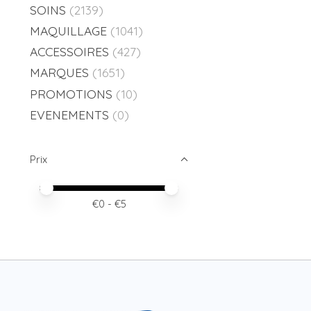
SOINS
(2139)
MAQUILLAGE
(1041)
ACCESSOIRES
(427)
MARQUES
(1651)
PROMOTIONS
(10)
EVENEMENTS
(0)
Prix
Prix minimum
Price maximum value
€
0
- €
5