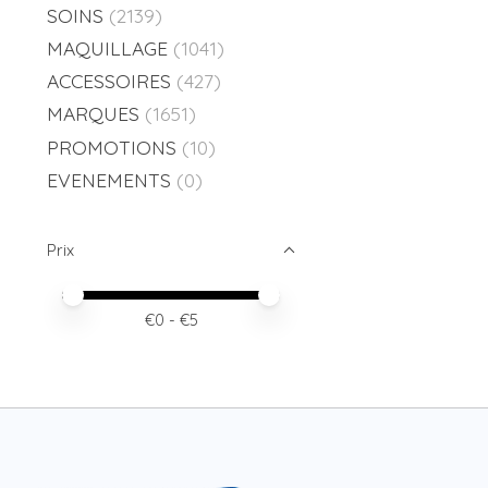
SOINS
(2139)
MAQUILLAGE
(1041)
ACCESSOIRES
(427)
MARQUES
(1651)
PROMOTIONS
(10)
EVENEMENTS
(0)
Prix
Prix minimum
Price maximum value
€
0
- €
5