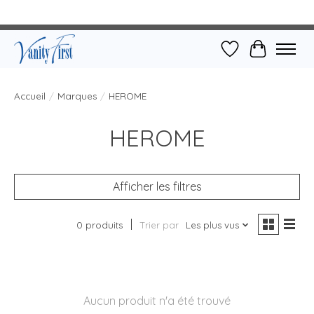
Liste de souhait
Panier
Accueil
/
Marques
/
HEROME
HEROME
Afficher les filtres
0 produits
Trier par
Les plus vus
Aucun produit n'a été trouvé