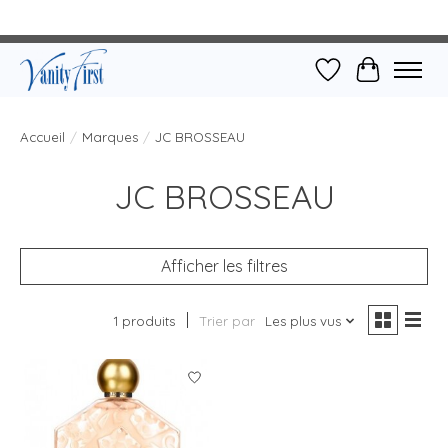
Liste de souhait
Panier
Accueil
/
Marques
/
JC BROSSEAU
JC BROSSEAU
Afficher les filtres
1 produits
Trier par
Les plus vus