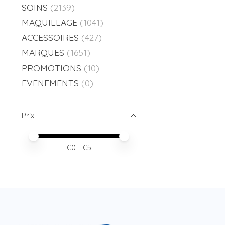
SOINS
(2139)
MAQUILLAGE
(1041)
ACCESSOIRES
(427)
MARQUES
(1651)
PROMOTIONS
(10)
EVENEMENTS
(0)
Prix
Prix minimum
Price maximum value
€
0
- €
5