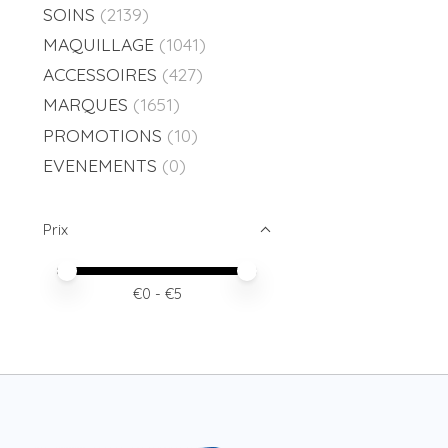
SOINS
(2139)
MAQUILLAGE
(1041)
ACCESSOIRES
(427)
MARQUES
(1651)
PROMOTIONS
(10)
EVENEMENTS
(0)
Prix
Prix minimum
Price maximum value
€
0
- €
5