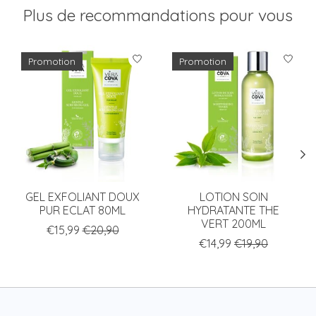
Plus de recommandations pour vous
Articles du carrousel de produits
Promotion
Promotion
GEL EXFOLIANT DOUX
LOTION SOIN
PUR ECLAT 80ML
HYDRATANTE THE
VERT 200ML
€15,99
€20,90
€14,99
€19,90