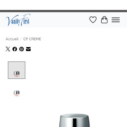
Liste de souhait
Panier
Accueil
/
CP CREME
Product image slideshow Items