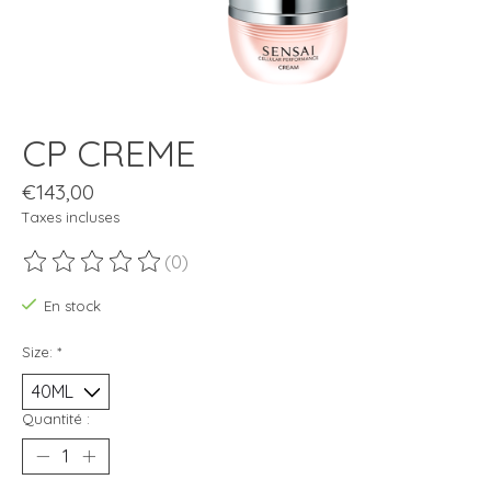
CP CREME
€143,00
Taxes incluses
(0)
Ce produit est évalué à
0
sur 5
En stock
Size:
*
Quantité :