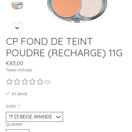
CP FOND DE TEINT
POUDRE (RECHARGE) 11G
€83,00
Taxes incluses
(0)
Ce produit est évalué à
0
sur 5
En stock
Color:
*
Quantité :