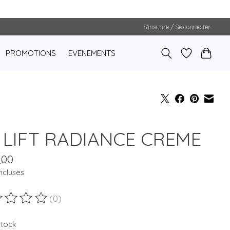
S’inscrire / Se connecter
PROMOTIONS
EVENEMENTS
 LIFT RADIANCE CREME
,00
ncluses
(0)
duit est évalué à
0
sur 5
stock