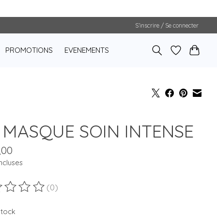
S’inscrire / Se connecter
PROMOTIONS
EVENEMENTS
 MASQUE SOIN INTENSE
,00
ncluses
(0)
duit est évalué à
0
sur 5
stock