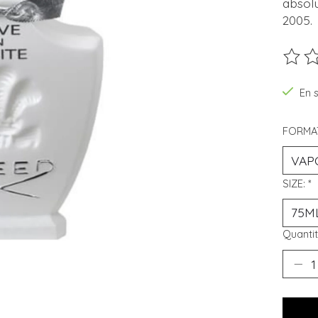
absolu
2005.
Ce pro
En 
FORMA
SIZE:
*
Quantit