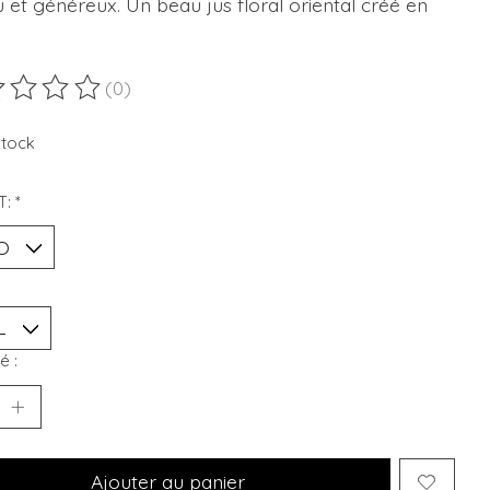
 et généreux. Un beau jus floral oriental créé en
(0)
duit est évalué à
0
sur 5
stock
T:
*
é :
Ajouter au panier