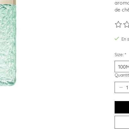
aromat
de ch
Ce pro
En 
Size:
*
Quantit