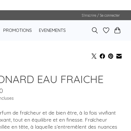
S’inscrire / Se connecter
PROMOTIONS
EVENEMENTS
ONARD EAU FRAICHE
0
ncluses
fum de fraîcheur et de bien être, à la fois vivifiant
axant, tout en équilibre et en finesse. Fraîcheur
illée en tête, à laquelle s’entremêlent des nuances