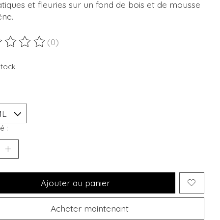
iques et fleuries sur un fond de bois et de mousse
êne.
(0)
duit est évalué à
0
sur 5
stock
é :
Ajouter au panier
Acheter maintenant