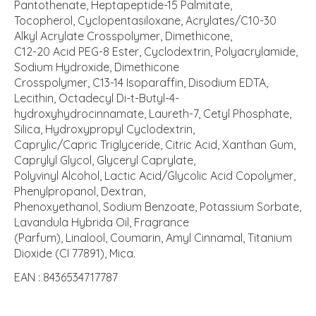
Pantothenate, Heptapeptide-15 Palmitate,
Tocopherol, Cyclopentasiloxane, Acrylates/C10-30
Alkyl Acrylate Crosspolymer, Dimethicone,
C12-20 Acid PEG-8 Ester, Cyclodextrin, Polyacrylamide,
Sodium Hydroxide, Dimethicone
Crosspolymer, C13-14 Isoparaffin, Disodium EDTA,
Lecithin, Octadecyl Di-t-Butyl-4-
hydroxyhydrocinnamate, Laureth-7, Cetyl Phosphate,
Silica, Hydroxypropyl Cyclodextrin,
Caprylic/Capric Triglyceride, Citric Acid, Xanthan Gum,
Caprylyl Glycol, Glyceryl Caprylate,
Polyvinyl Alcohol, Lactic Acid/Glycolic Acid Copolymer,
Phenylpropanol, Dextran,
Phenoxyethanol, Sodium Benzoate, Potassium Sorbate,
Lavandula Hybrida Oil, Fragrance
(Parfum), Linalool, Coumarin, Amyl Cinnamal, Titanium
Dioxide (CI 77891), Mica.
EAN : 8436534717787