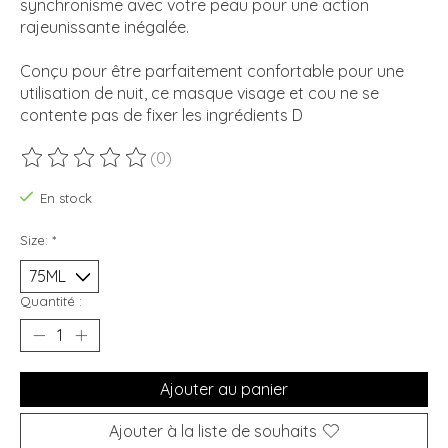
synchronisme avec votre peau pour une action
rajeunissante inégalée.
Conçu pour être parfaitement confortable pour une
utilisation de nuit, ce masque visage et cou ne se
contente pas de fixer les ingrédients D
(0)
Ce produit est évalué à
0
sur 5
En stock
Size:
*
Quantité :
Ajouter au panier
Ajouter à la liste de souhaits