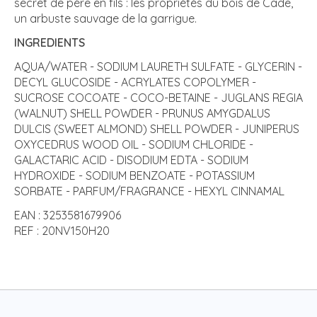
secret de père en fils : les propriétés du bois de Cade,
un arbuste sauvage de la garrigue.
INGREDIENTS
AQUA/WATER - SODIUM LAURETH SULFATE - GLYCERIN -
DECYL GLUCOSIDE - ACRYLATES COPOLYMER -
SUCROSE COCOATE - COCO-BETAINE - JUGLANS REGIA
(WALNUT) SHELL POWDER - PRUNUS AMYGDALUS
DULCIS (SWEET ALMOND) SHELL POWDER - JUNIPERUS
OXYCEDRUS WOOD OIL - SODIUM CHLORIDE -
GALACTARIC ACID - DISODIUM EDTA - SODIUM
HYDROXIDE - SODIUM BENZOATE - POTASSIUM
SORBATE - PARFUM/FRAGRANCE - HEXYL CINNAMAL
EAN : 3253581679906
REF : 20NV150H20