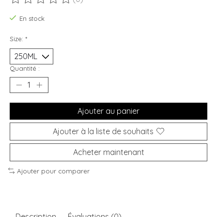
Ce produit est évalué à
0
sur 5
En stock
Size:
*
Quantité :
Ajouter au panier
Ajouter à la liste de souhaits
Acheter maintenant
Ajouter pour comparer
Description
Évaluations (0)