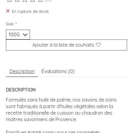
Ce produit est évalué à
0
sur 5
En rupture de stock
Size:
*
Ajouter à la liste de souhaits
Description
Évaluations (0)
DESCRIPTION
Formulés sans huile de palme, nos savons de soins
sont fabriqués à partir d'huiles végétales selon la
recette traditionelle de cuisson au chaudron des
maîtres savonniers de Provence.
Enrichi en Karité connu pour ses propriétés