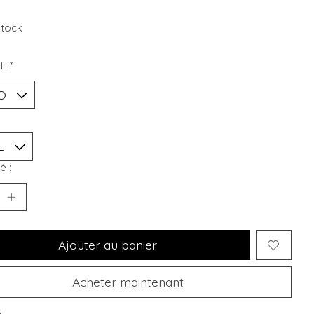
stock
T:
*
é :
Ajouter au panier
Acheter maintenant