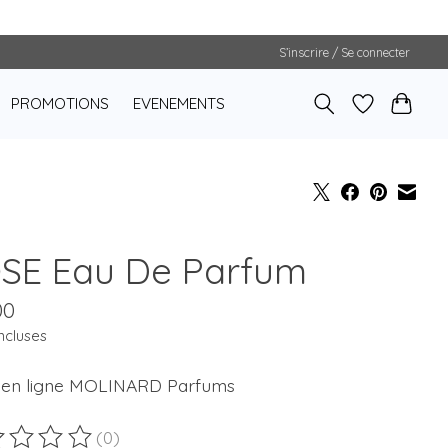
S’inscrire / Se connecter
PROMOTIONS
EVENEMENTS
SE Eau De Parfum
00
ncluses
 en ligne MOLINARD Parfums
(0)
duit est évalué à
0
sur 5