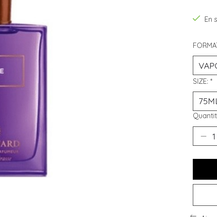
En 
FORMA
SIZE:
*
Quantit