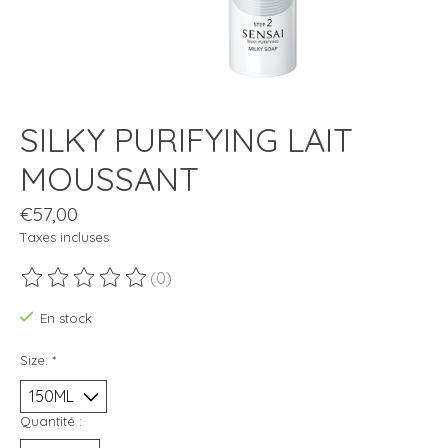
SILKY PURIFYING LAIT
MOUSSANT
€57,00
Taxes incluses
(0)
Ce produit est évalué à
0
sur 5
En stock
Size:
*
Quantité :