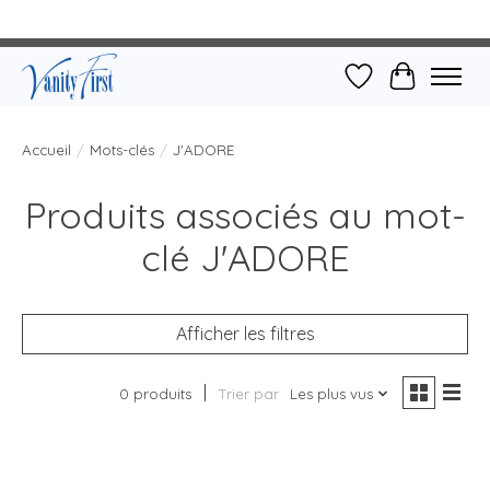
Liste de souhait
Panier
Accueil
/
Mots-clés
/
J'ADORE
Produits associés au mot-
clé J'ADORE
Afficher les filtres
0 produits
Trier par
Les plus vus