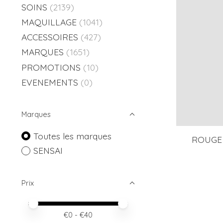
SOINS
(2139)
MAQUILLAGE
(1041)
ACCESSOIRES
(427)
MARQUES
(1651)
PROMOTIONS
(10)
EVENEMENTS
(0)
Marques
Toutes les marques
ROUGE
SENSAI
Prix
Prix minimum
Price maximum value
€
0
- €
40