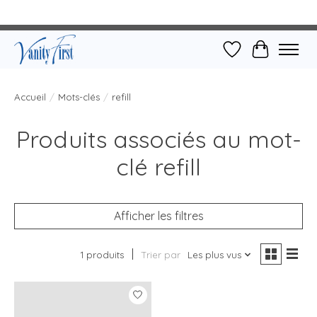
Liste de souhait
Panier
Accueil
/
Mots-clés
/
refill
Produits associés au mot-
clé refill
Afficher les filtres
1 produits
Trier par
Les plus vus