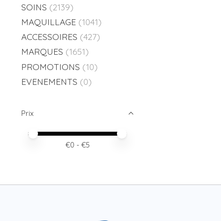
SOINS
(2139)
MAQUILLAGE
(1041)
ACCESSOIRES
(427)
MARQUES
(1651)
PROMOTIONS
(10)
EVENEMENTS
(0)
Prix
Prix minimum
Price maximum value
€
0
- €
5