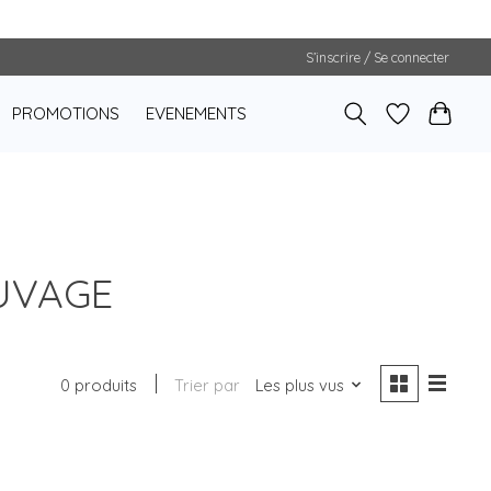
S’inscrire / Se connecter
PROMOTIONS
EVENEMENTS
AUVAGE
0 produits
Trier par
Les plus vus