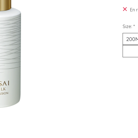
En 
Size:
*