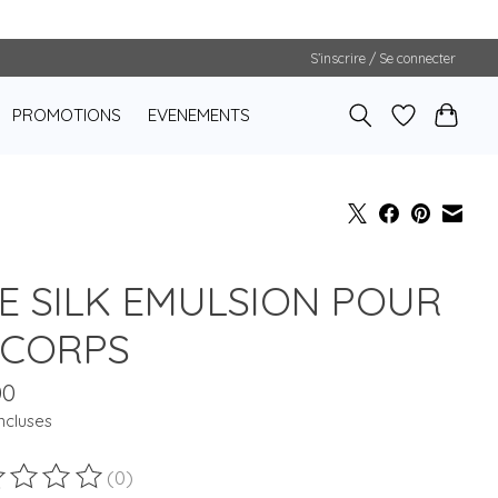
S’inscrire / Se connecter
PROMOTIONS
EVENEMENTS
E SILK EMULSION POUR
 CORPS
00
ncluses
(0)
duit est évalué à
0
sur 5